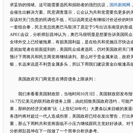
国尚新闻网
求妥协的情绪。这可能需要选民和捐助者的强烈抗议，
会催生出解决方案。民意调查显示，公众认为共和党需要负更多的
应该对关门负责的民调也不低，可以说两党还有继续讨价还价的时
一套组合拳，民主党总统奥巴马取消了原定于5号出访东南亚的形成
APEC会议，分析师彭昌坤认为，奥巴马很明显是想要告诉美国民
全球外交上已经被拖累，有损美国利益，是在给共和党施压尽快达
是就如笔者在前面提到的，美国民众或者选民，仍对美国政府关门
预计下周将共和民主两党将继续谈判。那么对于贵金属来说，政府
银，长远来说是不利贵金属多头，所以下周我们建议黄金白银逢高
美国政府关门两党意在博弈债务上限谈判：
我们来看看美国财政部，当地时间10月3日，美国财政部发布报
16.7万亿美元的联邦政府债务上限，由此招致美国政府违约，可能
果，那样的经济灾难将“比（上世纪30年代）大萧条以来目睹的衰退
务违约将对超过一代人造成伤害，美国政府已经在发出警告，打出
重，那么下周料共和党将面临不小压力继续跟民主党好好谈谈。对
分析师彭昌坤在下一段做了一个简单分析供参考。