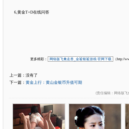
6,黄金T+D在线问答
更多精彩：
网络版飞禽走兽_金鲨银鲨游戏-官网下载
（http://w
上一篇：没有了
黄金上行：黄山金银币升值可期
下一篇：
(
责任编辑
：网络版飞