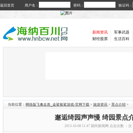
返回首页
用户名：
密码：
验证码：
新闻资讯
军事武器
财经股票
生活百科
当前位置：
网络版飞禽走兽_金鲨银鲨游戏-官网下载
>
旅游资讯
>
景点介绍
>
邂逅绮园声声慢 绮园景点
2013-10-08 11:47
国尚新闻网
点击次数 ：
次