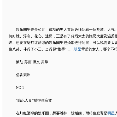
娱乐圈里也是如此，成功的男人背后必须站着一位贤淑、大气、
何好胜、浮夸、花心、迷惘，正是有了背后太太的隐忍大度及温柔
峰。想要在这灯红酒绿的娱乐圈里把婚姻进行到底，可以说需要太
明星
住八卦、斗得了小三、当得起“推手”……
背后的女人，哪个不得
策划 苏蕾 撰文 黄岸
必备素质
NO 1
“隐忍人妻”耐得住寂寞
明星
在灯红酒绿的娱乐圈，想要维持一段婚姻，耐得住寂寞是