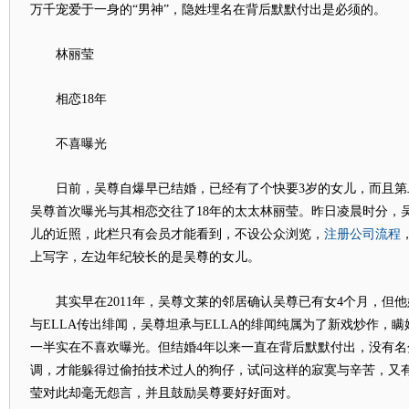
万千宠爱于一身的“男神”，隐姓埋名在背后默默付出是必须的。
林丽莹
相恋18年
不喜曝光
日前，吴尊自爆早已结婚，已经有了个快要3岁的女儿，而且第
吴尊首次曝光与其相恋交往了18年的太太林丽莹。昨日凌晨时分，
注册公司流程
儿的近照，此栏只有会员才能看到，不设公众浏览，
上写字，左边年纪较长的是吴尊的女儿。
其实早在2011年，吴尊文莱的邻居确认吴尊已有女4个月，但他
与ELLA传出绯闻，吴尊坦承与ELLA的绯闻纯属为了新戏炒作，
一半实在不喜欢曝光。但结婚4年以来一直在背后默默付出，没有名
调，才能躲得过偷拍技术过人的狗仔，试问这样的寂寞与辛苦，又
莹对此却毫无怨言，并且鼓励吴尊要好好面对。