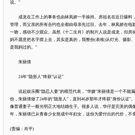
说。”
成龙在工作上的事务也由林凤娇一手操持。房祖名在近日爆料，
管理，而父亲的所有合约也全都由母亲先过目。去年，林凤娇在电
一吻，感动不少观众。虽然《十二生肖》的制片人说是成龙，但房祖
妈不愿意把名字摆上去，其实是真的，我整份(表格)从灯光、摄影
是我妈过的。”
朱丽倩
24年“隐形人”终获“认证”
说起娱乐圈“隐忍人妻”的模范代表，“华嫂”朱丽倩是一个不能
份，朱丽倩做了24年的“隐形人”，直到46岁那年才终获“身份认证
像普通妻子一般光明正大地结婚生子。很多人说，华仔是完美的偶像
年，朱丽倩已从青春少女熬成中年妇女，这份为爱付出的代价，不
(责编：肖平)