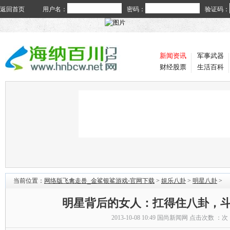
返回首页
用户名：
密码：
验证码：
新闻资讯
军事武器
财经股票
生活百科
当前位置：
网络版飞禽走兽_金鲨银鲨游戏-官网下载
>
娱乐八卦
>
明星八卦
>
明星背后的女人：扛得住八卦，
2013-10-08 10:49
国尚新闻网
点击次数 ：
次