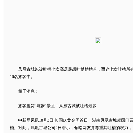
凤凰古城以被吐槽七次高居最想吐槽榜榜首，而这七次吐槽所有
10名旅客中。
相干消息：
旅客盘货"坑爹"景区：凤凰古城被吐槽最多
中新网凤凰10月3日电 国庆黄金周首日，湖南凤凰古城就因门
槽。对此，凤凰古城公司2日暗示，领略网友并尊重其吐槽的权力，