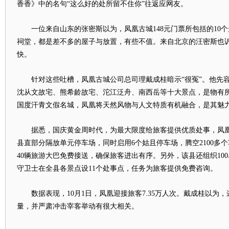
香香》中的名句“这么好的处所留不住你”往返应网友。
一位来自山东的张密斯以为，凤凰古城148元门票所包括的10个
祠堂，都是差不多的屋子与放置，有些不值。来自北京的汪密斯也
快。
针对这些吐槽，凤凰古城公司总司理戴成桂暗示“很冤”。他先容说
沈从文故宅、熊希龄故宅、沱江泛舟、南西岳等十大景点，是物有
国度汗青文假名城，凤凰将天然风物与人文特质有机融合，是其魅
据悉，国庆黄金周时代，为最大限度给旅客提供优质处事，凤凰
县直部分隔放单元停车场，同时启用6个姑且停车场，腾空2100多
40辆旅游大巴免费接送，确保旅客进出有序。另外，该县还组织100
守卫士在全县各景点设11个处事点，任务为旅客提供免费咨询。
数据表现，10月1日，凤凰迎接旅客7.35万人次。戴成桂以为
量，并严肃冲击宰客举动有很大相关。