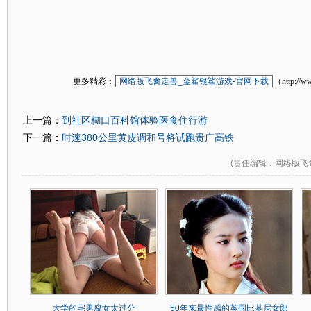
更多精彩：
网络版飞禽走兽_金鲨银鲨游戏-官网下载
（http://w
到社区糊口百科馆体验医食住行游
上一篇：
时速380公里黄皮调和号将试跑贵广高铁
下一篇：
(
责任编辑
：网络版飞
大学的宅男腐女太过分
50年来最性感的英国比基尼女郎