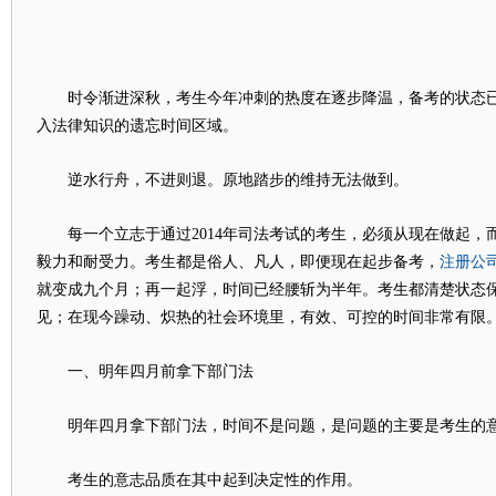
时令渐进深秋，考生今年冲刺的热度在逐步降温，备考的状态已
入法律知识的遗忘时间区域。
逆水行舟，不进则退。原地踏步的维持无法做到。
每一个立志于通过2014年司法考试的考生，必须从现在做起，
注册公
毅力和耐受力。考生都是俗人、凡人，即便现在起步备考，
就变成九个月；再一起浮，时间已经腰斩为半年。考生都清楚状态
见；在现今躁动、炽热的社会环境里，有效、可控的时间非常有限
一、明年四月前拿下部门法
明年四月拿下部门法，时间不是问题，是问题的主要是考生的意
考生的意志品质在其中起到决定性的作用。