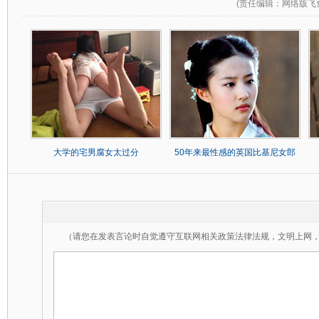
(
责任编辑
：网络版飞
大学的宅男腐女太过分
50年来最性感的英国比基尼女郎
（请您在发表言论时自觉遵守互联网相关政策法律法规，文明上网