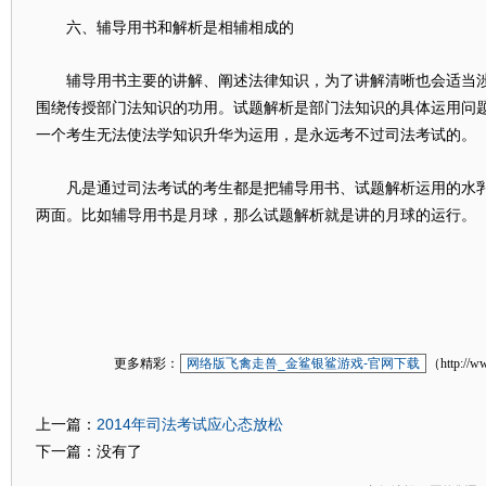
六、辅导用书和解析是相辅相成的
辅导用书主要的讲解、阐述法律知识，为了讲解清晰也会适当涉
围绕传授部门法知识的功用。试题解析是部门法知识的具体运用问
一个考生无法使法学知识升华为运用，是永远考不过司法考试的。
凡是通过司法考试的考生都是把辅导用书、试题解析运用的水乳
两面。比如辅导用书是月球，那么试题解析就是讲的月球的运行。
更多精彩：
网络版飞禽走兽_金鲨银鲨游戏-官网下载
（http://w
2014年司法考试应心态放松
上一篇：
下一篇：没有了