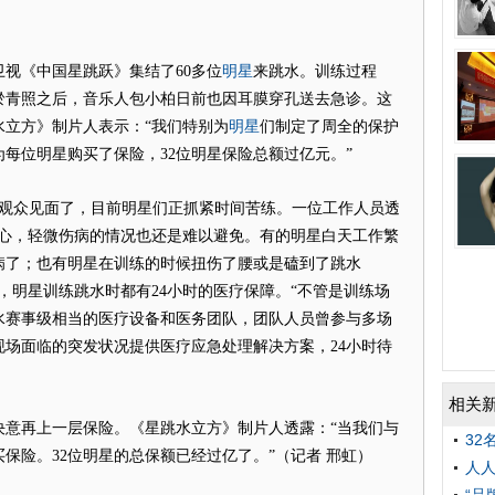
明星
《中国星跳跃》集结了60多位
来跳水。训练过程
淤青照之后，音乐人包小柏日前也因耳膜穿孔送去急诊。这
明星
水立方》制片人表示：“我们特别为
们制定了周全的保护
为每位明星购买了保险，32位明星保险总额过亿元。”
观众见面了，目前明星们正抓紧时间苦练。一位工作人员透
小心，轻微伤病的情况也还是难以避免。有的明星白天工作繁
病了；也有明星在训练的时候扭伤了腰或是磕到了跳水
，明星训练跳水时都有24小时的医疗保障。“不管是训练场
水赛事级相当的医疗设备和医务团队，团队人员曾参与多场
场面临的突发状况提供医疗应急处理解决方案，24小时待
相关
再上一层保险。《星跳水立方》制片人透露：“当我们与
32
保险。32位明星的总保额已经过亿了。”（记者 邢虹）
人人