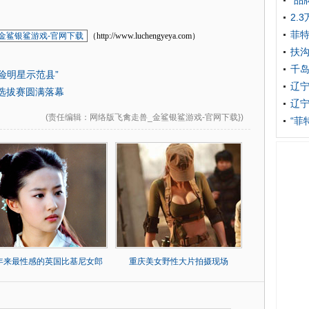
“品
2.
菲
金鲨银鲨游戏-官网下载
（http://www.luchengyeya.com）
扶沟
千
险明星示范县”
辽宁
星选拔赛圆满落幕
辽宁
(
责任编辑
：网络版飞禽走兽_金鲨银鲨游戏-官网下载})
“菲
0年来最性感的英国比基尼女郎
重庆美女野性大片拍摄现场