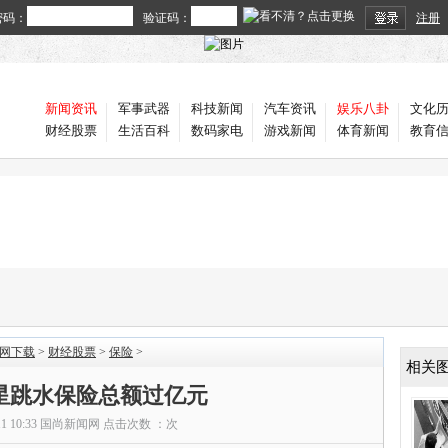
密码：
验证码：
注册
新闻资讯
军事武器
科技新闻
汽车资讯
娱乐八卦
文化
财经股票
生活百科
数码家电
游戏新闻
体育新闻
教育
官网下载
>
财经股票
>
保险
>
相关
明星跳水保险总额过亿元
11 10:33
国尚新闻网
点击次数 ：
次