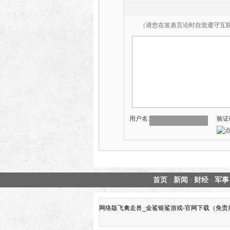
（请您在发表言论时自觉遵守互
用户名:
验证
首页
新闻
财经
军事
|
|
|
网络版飞禽走兽_金鲨银鲨游戏-官网下载（免