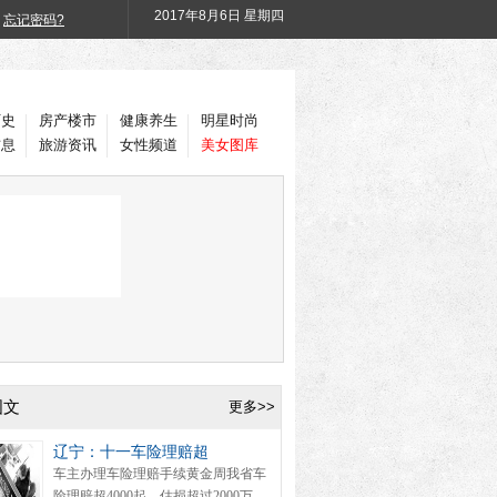
2017年
8月6日 星期四
忘记密码?
历史
房产楼市
健康养生
明星时尚
信息
旅游资讯
女性频道
美女图库
图文
更多>>
辽宁：十一车险理赔超
车主办理车险理赔手续黄金周我省车
险理赔超4000起，估损超过2000万。