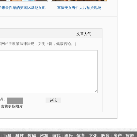
0年来最性感的英国比基尼女郎
重庆美女野性大片拍摄现场
文章人气：
联网相关政策法律法规，文明上网，健康言论。）
码：
百科
科技
数码
汽车
游戏
娱乐
体育
文化
教育
房产
旅游
|
|
|
|
|
|
|
|
|
|
|
|