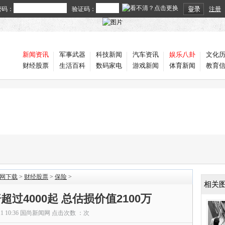
密码：
验证码：
注册
新闻资讯
军事武器
科技新闻
汽车资讯
娱乐八卦
文化
财经股票
生活百科
数码家电
游戏新闻
体育新闻
教育
官网下载
>
财经股票
>
保险
>
相关
过4000起 总估损价值2100万
11 10:36
国尚新闻网
点击次数 ：
次