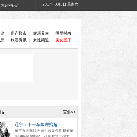
2017年
8月8日 星期六
忘记密码?
历史
房产楼市
健康养生
明星时尚
信息
旅游资讯
女性频道
美女图库
图文
更多>>
辽宁：十一车险理赔超
车主办理车险理赔手续黄金周我省车
险理赔超4000起，估损超过2000万。