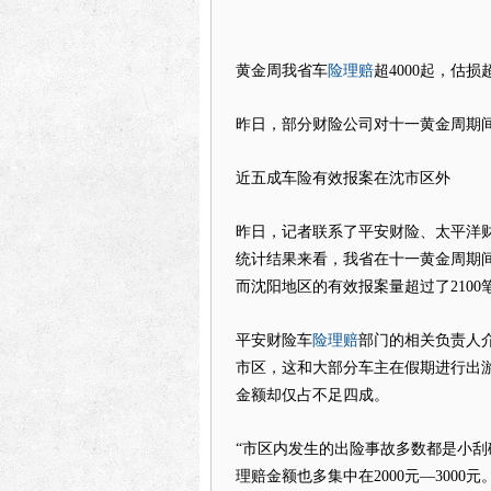
险理赔
黄金周我省车
超4000起，估损超
昨日，部分财险公司对十一黄金周期
近五成车险有效报案在沈市区外
昨日，记者联系了平安财险、太平洋
统计结果来看，我省在十一黄金周期间的
而沈阳地区的有效报案量超过了2100
险理赔
平安财险车
部门的相关负责人
市区，这和大部分车主在假期进行出
金额却仅占不足四成。
“市区内发生的出险事故多数都是小刮
理赔金额也多集中在2000元—300