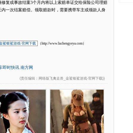
辆修复或事故结案3个月内将以上索赔单证交给保险公司理赔
天内一次结案赔偿。领取赔款时，需要携带车主或领款人身
金鲨银鲨游戏-官网下载
（http://www.luchengyeya.com）
汽车即时快讯 南方网
(
责任编辑
：网络版飞禽走兽_金鲨银鲨游戏-官网下载})