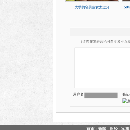
大学的宅男腐女太过分
5
（请您在发表言论时自觉遵守互
用户名:
验证
首页
新闻
财经
军事
|
|
|