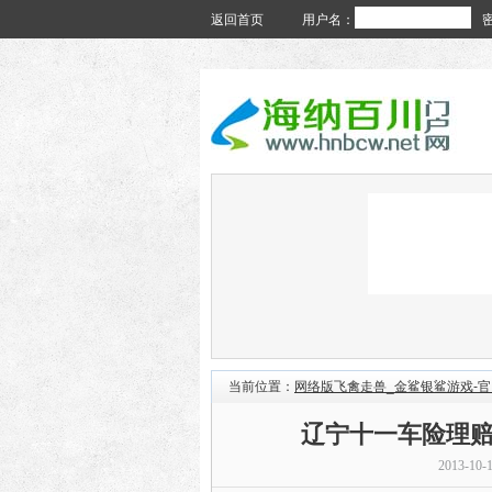
返回首页
用户名：
当前位置：
网络版飞禽走兽_金鲨银鲨游戏-
辽宁十一车险理赔超
2013-10-