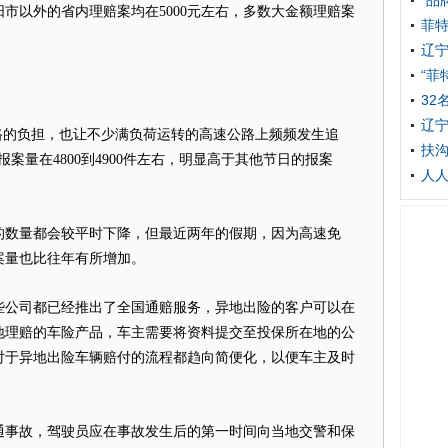
“品
阳市以外的省内理赔案均在5000元左右，多数大金额理赔案
菲
辽宁
“菲
32
辽宁
路的负担，也让不少满负荷运转的高速公路上频频发生追
扶沟
案量在4800到4900件左右，明显高于其他节日的报案
人人
的数量都会较平时下降，但最近两年的假期，因为高速免
案量也比往年有所增加。
些公司都已经推出了全国通赔服务，异地出险的客户可以在
地理赔的车险产品，车主需要将资料提交至投保所在地的公
对于异地出险车辆赔付的流程都趋向简便化，以便车主及时
通事故，驾驶员应在事故发生后的第一时间向当地交警和保