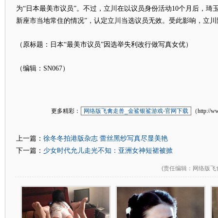
为“日本最美市议员”。不过，立川在以议员身份活动10个月后，琦
新座市当地常住的情况”，认定立川当选议员无效。受此影响，立川
（原标题：日本“最美市议员”因选举失利改行做写真女优）
（编辑：SN067）
更多精彩：
网络版飞禽走兽_金鲨银鲨游戏-官网下载
（http://w
徐冬冬拍港版杂志 蕾丝黑纱写真尽显美艳
上一篇：
少女时代允儿走光不知：亚洲女神短裙被掀
下一篇：
(
责任编辑
：网络版飞