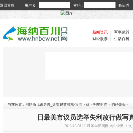
返回首页
用户名：
密码：
验证码：
新闻资讯
军事武器
财经股票
生活百科
当前位置：
网络版飞禽走兽_金鲨银鲨游戏-官网下载
>
明星时尚
>
狗仔镜头
>
日最美市议员选举失利改行做写真
2013-10-08 12:15
国尚新闻网
点击次数 ：
次