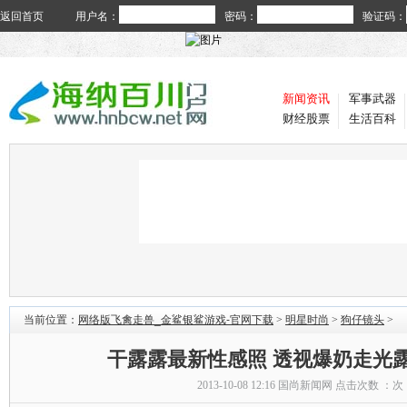
返回首页
用户名：
密码：
验证码：
新闻资讯
军事武器
财经股票
生活百科
当前位置：
网络版飞禽走兽_金鲨银鲨游戏-官网下载
>
明星时尚
>
狗仔镜头
>
干露露最新性感照 透视爆奶走光
2013-10-08 12:16
国尚新闻网
点击次数 ：
次