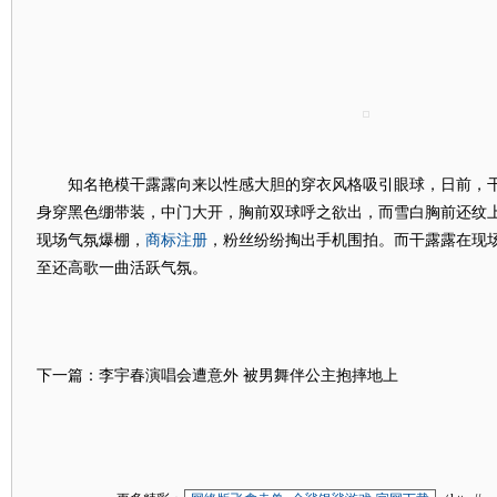
知名艳模干露露向来以性感大胆的穿衣风格吸引眼球，日前，干
身穿黑色绷带装，中门大开，胸前双球呼之欲出，而雪白胸前还纹
商标注册
现场气氛爆棚，
，粉丝纷纷掏出手机围拍。而干露露在现
至还高歌一曲活跃气氛。
下一篇：李宇春演唱会遭意外 被男舞伴公主抱摔地上