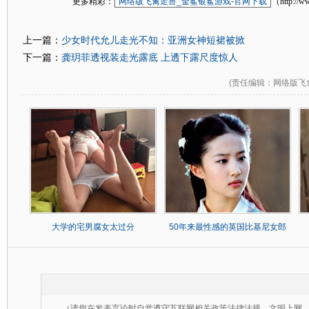
更多精彩：
网络版飞禽走兽_金鲨银鲨游戏-官网下载
（http://w
少女时代允儿走光不知：亚洲女神短裙被掀
上一篇：
龚玥菲透视装走光露底 上透下露尺度惊人
下一篇：
(
责任编辑
：网络版飞
大学的宅男腐女太过分
50年来最性感的英国比基尼女郎
（请您在发表言论时自觉遵守互联网相关政策法律法规，文明上网